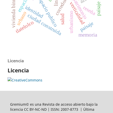
vivienda binnizá
espacio publico
patrimonio
verticalidad
identidad
reseña
urbano
urbanismo
ciudad construida
salud
tlatelolco
paisaje
memoria
Licencia
Licencia
Gremium© es una Revista de acceso abierto bajo la
licencia CC BY-NC-ND | ISSN: 2007-8773 | Última