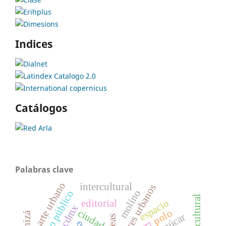
Indices
Catálogos
Palabras clave
arte urbano
intercultural
corredores urbanos
molino
espacio público
paisaje cultural
espacio
editorial
cdmx
polo
ciudad
azúcar
lineas