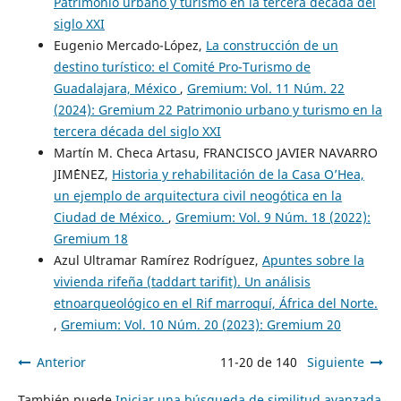
Patrimonio urbano y turismo en la tercera década del
siglo XXI
Eugenio Mercado-López,
La construcción de un
destino turístico: el Comité Pro-Turismo de
Guadalajara, México
,
Gremium: Vol. 11 Núm. 22
(2024): Gremium 22 Patrimonio urbano y turismo en la
tercera década del siglo XXI
Martín M. Checa Artasu, FRANCISCO JAVIER NAVARRO
JIM´´ENEZ,
Historia y rehabilitación de la Casa O’Hea,
un ejemplo de arquitectura civil neogótica en la
Ciudad de México.
,
Gremium: Vol. 9 Núm. 18 (2022):
Gremium 18
Azul Ultramar Ramírez Rodríguez,
Apuntes sobre la
vivienda rifeña (taddart tarifit). Un análisis
etnoarqueológico en el Rif marroquí, África del Norte.
,
Gremium: Vol. 10 Núm. 20 (2023): Gremium 20
Anterior
11-20 de 140
Siguiente
También puede
Iniciar una búsqueda de similitud avanzada