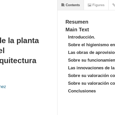
Contents
Figures
Resumen
Main Text
Introducción.
e la planta
Sobre el higienismo en
el
Las obras de aprovisio
quitectura
Sobre su funcionamien
Las innovaciones de la
Sobre su valoración c
Sobre su valoración co
nez
Conclusiones