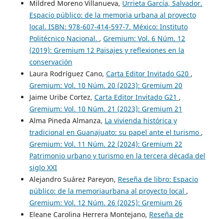
Mildred Moreno Villanueva,
Urrieta García, Salvador.
Espacio público: de la memoria urbana al proyecto
local. ISBN: 978-607-414-597-7. México: Instituto
Politécnico Nacional.
,
Gremium: Vol. 6 Núm. 12
(2019): Gremium 12 Paisajes y reflexiones en la
conservación
Laura Rodríguez Cano,
Carta Editor Invitado G20
,
Gremium: Vol. 10 Núm. 20 (2023): Gremium 20
Jaime Uribe Cortez,
Carta Editor Invitado G21
,
Gremium: Vol. 10 Núm. 21 (2023): Gremium 21
Alma Pineda Almanza,
La vivienda histórica y
tradicional en Guanajuato: su papel ante el turismo
,
Gremium: Vol. 11 Núm. 22 (2024): Gremium 22
Patrimonio urbano y turismo en la tercera década del
siglo XXI
Alejandro Suárez Pareyon,
Reseña de libro: Espacio
público: de la memoriaurbana al proyecto local
,
Gremium: Vol. 12 Núm. 26 (2025): Gremium 26
Eleane Carolina Herrera Montejano,
Reseña de