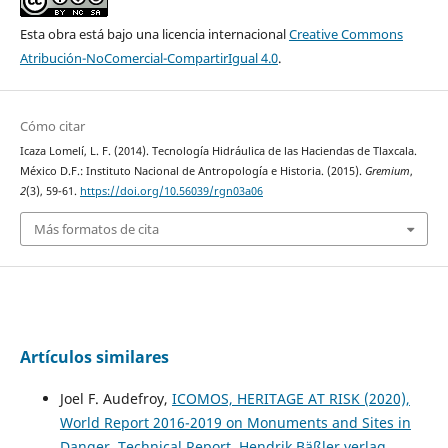
Esta obra está bajo una licencia internacional
Creative Commons
Atribución-NoComercial-CompartirIgual 4.0
.
Cómo citar
Icaza Lomelí, L. F. (2014). Tecnología Hidráulica de las Haciendas de Tlaxcala.
México D.F.: Instituto Nacional de Antropología e Historia. (2015).
Gremium
,
2
(3), 59-61.
https://doi.org/10.56039/rgn03a06
Más formatos de cita
Artículos similares
Joel F. Audefroy,
ICOMOS, HERITAGE AT RISK (2020),
World Report 2016-2019 on Monuments and Sites in
Danger. Technical Report. Hendrik Bäßler verlag,