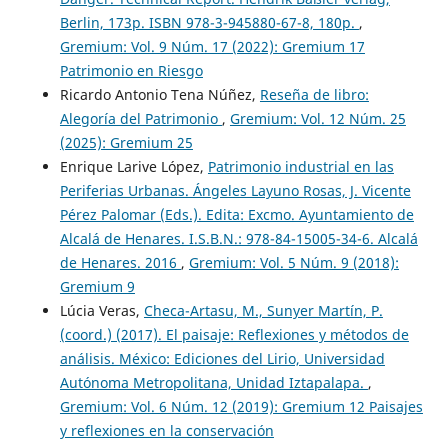
Berlin, 173p. ISBN 978-3-945880-67-8, 180p.
,
Gremium: Vol. 9 Núm. 17 (2022): Gremium 17
Patrimonio en Riesgo
Ricardo Antonio Tena Núñez,
Reseña de libro:
Alegoría del Patrimonio
,
Gremium: Vol. 12 Núm. 25
(2025): Gremium 25
Enrique Larive López,
Patrimonio industrial en las
Periferias Urbanas. Ángeles Layuno Rosas, J. Vicente
Pérez Palomar (Eds.). Edita: Excmo. Ayuntamiento de
Alcalá de Henares. I.S.B.N.: 978-84-15005-34-6. Alcalá
de Henares. 2016
,
Gremium: Vol. 5 Núm. 9 (2018):
Gremium 9
Lúcia Veras,
Checa-Artasu, M., Sunyer Martín, P.
(coord.) (2017). El paisaje: Reflexiones y métodos de
análisis. México: Ediciones del Lirio, Universidad
Autónoma Metropolitana, Unidad Iztapalapa.
,
Gremium: Vol. 6 Núm. 12 (2019): Gremium 12 Paisajes
y reflexiones en la conservación