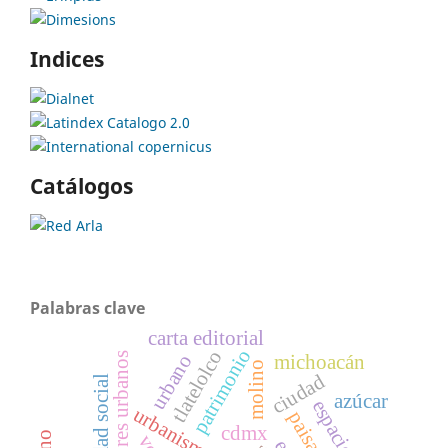
Indices
Catálogos
Palabras clave
carta editorial
patrimonio
tlatelolco
michoacán
urbano
corredores urbanos
molino
ciudad
azúcar
urbanismo
paisaje
cdmx