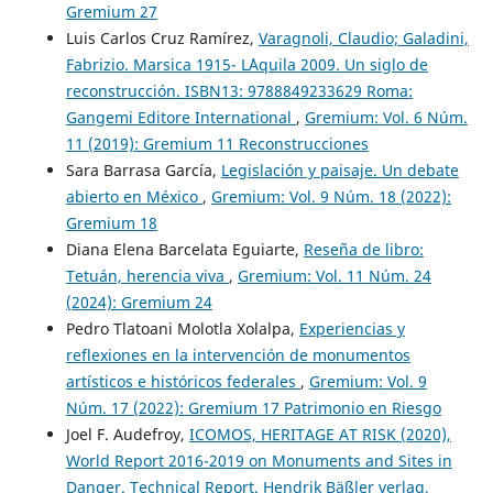
Gremium 27
Luis Carlos Cruz Ramírez,
Varagnoli, Claudio; Galadini,
Fabrizio. Marsica 1915- L´Aquila 2009. Un siglo de
reconstrucción. ISBN13: 9788849233629 Roma:
Gangemi Editore International
,
Gremium: Vol. 6 Núm.
11 (2019): Gremium 11 Reconstrucciones
Sara Barrasa García,
Legislación y paisaje. Un debate
abierto en México
,
Gremium: Vol. 9 Núm. 18 (2022):
Gremium 18
Diana Elena Barcelata Eguiarte,
Reseña de libro:
Tetuán, herencia viva
,
Gremium: Vol. 11 Núm. 24
(2024): Gremium 24
Pedro Tlatoani Molotla Xolalpa,
Experiencias y
reflexiones en la intervención de monumentos
artísticos e históricos federales
,
Gremium: Vol. 9
Núm. 17 (2022): Gremium 17 Patrimonio en Riesgo
Joel F. Audefroy,
ICOMOS, HERITAGE AT RISK (2020),
World Report 2016-2019 on Monuments and Sites in
Danger. Technical Report. Hendrik Bäßler verlag,