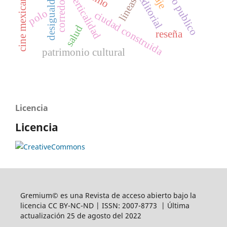
desigualdad social
espacio publico
cine mexicano
verticalidad
editorial
lineas
polo
ciudad construida
salud
reseña
patrimonio cultural
Licencia
Licencia
Gremium© es una Revista de acceso abierto bajo la
licencia CC BY-NC-ND | ISSN: 2007-8773 | Última
actualización 25 de agosto del 2022