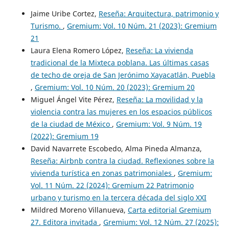
Jaime Uribe Cortez,
Reseña: Arquitectura, patrimonio y
Turismo.
,
Gremium: Vol. 10 Núm. 21 (2023): Gremium
21
Laura Elena Romero López,
Reseña: La vivienda
tradicional de la Mixteca poblana. Las últimas casas
de techo de oreja de San Jerónimo Xayacatlán, Puebla
,
Gremium: Vol. 10 Núm. 20 (2023): Gremium 20
Miguel Ángel Vite Pérez,
Reseña: La movilidad y la
violencia contra las mujeres en los espacios públicos
de la ciudad de México
,
Gremium: Vol. 9 Núm. 19
(2022): Gremium 19
David Navarrete Escobedo, Alma Pineda Almanza,
Reseña: Airbnb contra la ciudad. Reflexiones sobre la
vivienda turística en zonas patrimoniales
,
Gremium:
Vol. 11 Núm. 22 (2024): Gremium 22 Patrimonio
urbano y turismo en la tercera década del siglo XXI
Mildred Moreno Villanueva,
Carta editorial Gremium
27. Editora invitada
,
Gremium: Vol. 12 Núm. 27 (2025):