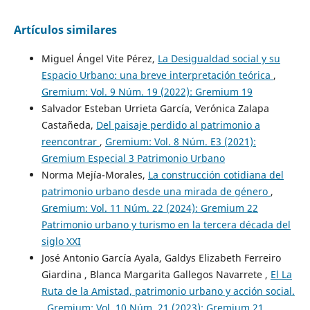
Artículos similares
Miguel Ángel Vite Pérez,
La Desigualdad social y su
Espacio Urbano: una breve interpretación teórica
,
Gremium: Vol. 9 Núm. 19 (2022): Gremium 19
Salvador Esteban Urrieta García, Verónica Zalapa
Castañeda,
Del paisaje perdido al patrimonio a
reencontrar
,
Gremium: Vol. 8 Núm. E3 (2021):
Gremium Especial 3 Patrimonio Urbano
Norma Mejía-Morales,
La construcción cotidiana del
patrimonio urbano desde una mirada de género
,
Gremium: Vol. 11 Núm. 22 (2024): Gremium 22
Patrimonio urbano y turismo en la tercera década del
siglo XXI
José Antonio García Ayala, Galdys Elizabeth Ferreiro
Giardina , Blanca Margarita Gallegos Navarrete ,
El La
Ruta de la Amistad, patrimonio urbano y acción social.
,
Gremium: Vol. 10 Núm. 21 (2023): Gremium 21