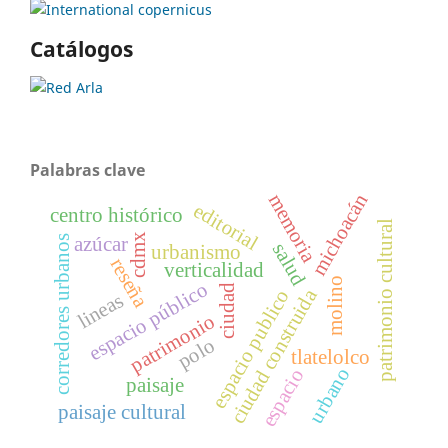
Catálogos
Palabras clave
michoacán
memoria
editorial
centro histórico
patrimonio cultural
cdmx
azúcar
corredores urbanos
salud
urbanismo
reseña
verticalidad
molino
espacio público
ciudad
ciudad construida
espacio publico
lineas
patrimonio
polo
tlatelolco
urbano
espacio
paisaje
paisaje cultural