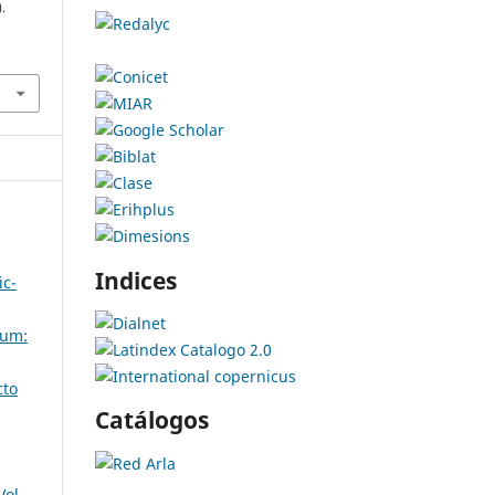
.
Indices
ic-
um:
cto
Catálogos
ol.