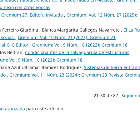
su nexo con otras épocas
l Gremium 27. Editora invitada
,
Gremium: Vol. 12 Núm. 27 (2025):
h Ferreiro Giardina , Blanca Margarita Gallegos Navarrete ,
El La Ru
 social.
,
Gremium: Vol. 10 Núm. 21 (2023): Gremium 21
rial G18 Editor
,
Gremium: Vol. 9 Núm. 18 (2022): Gremium 18
los Beltran,
Condicionantes de la salvaguardia de estructuras
um: Vol. 9 Núm. 18 (2022): Gremium 18
atiana Azul Ultramar Ramírez Rodríguez,
Sistemas de tierra entram
cado
,
Gremium: Vol. 11 Núm. 23 (2024): Gremium 23 Revista Gremi
21-30 de 87
Siguient
tud avanzada
para este artículo.