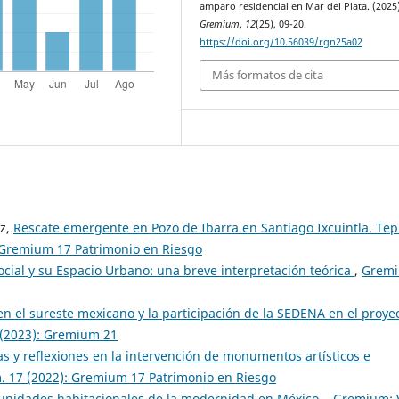
amparo residencial en Mar del Plata. (2025)
Gremium
,
12
(25), 09-20.
https://doi.org/10.56039/rgn25a02
Más formatos de cita
uz,
Rescate emergente en Pozo de Ibarra en Santiago Ixcuintla. Tep
 Gremium 17 Patrimonio en Riesgo
cial y su Espacio Urbano: una breve interpretación teórica
,
Gremi
en el sureste mexicano y la participación de la SEDENA en el proye
 (2023): Gremium 21
as y reflexiones en la intervención de monumentos artísticos e
. 17 (2022): Gremium 17 Patrimonio en Riesgo
unidades habitacionales de la modernidad en México.
,
Gremium: V