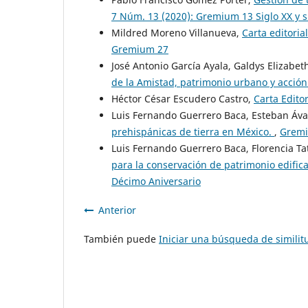
7 Núm. 13 (2020): Gremium 13 Siglo XX y 
Mildred Moreno Villanueva,
Carta editoria
Gremium 27
José Antonio García Ayala, Galdys Elizabet
de la Amistad, patrimonio urbano y acción
Héctor César Escudero Castro,
Carta Edito
Luis Fernando Guerrero Baca, Esteban Áva
prehispánicas de tierra en México.
,
Gremi
Luis Fernando Guerrero Baca, Florencia T
para la conservación de patrimonio edifi
Décimo Aniversario
Anterior
También puede
Iniciar una búsqueda de simili