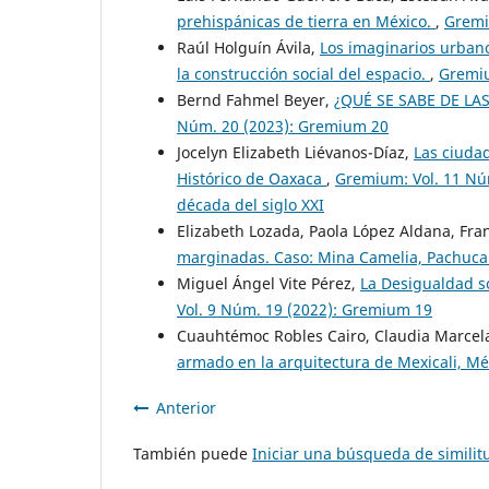
prehispánicas de tierra en México.
,
Gremi
Raúl Holguín Ávila,
Los imaginarios urbanos
la construcción social del espacio.
,
Gremiu
Bernd Fahmel Beyer,
¿QUÉ SE SABE DE LA
Núm. 20 (2023): Gremium 20
Jocelyn Elizabeth Liévanos-Díaz,
Las ciudad
Histórico de Oaxaca
,
Gremium: Vol. 11 Núm
década del siglo XXI
Elizabeth Lozada, Paola López Aldana, Fra
marginadas. Caso: Mina Camelia, Pachuc
Miguel Ángel Vite Pérez,
La Desigualdad so
Vol. 9 Núm. 19 (2022): Gremium 19
Cuauhtémoc Robles Cairo, Claudia Marcel
armado en la arquitectura de Mexicali, Mé
Anterior
También puede
Iniciar una búsqueda de simili