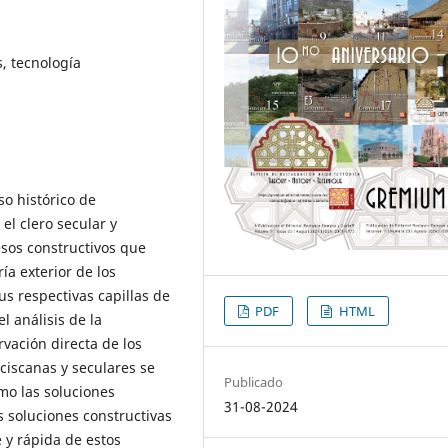
s, tecnología
eso histórico de
el clero secular y
esos constructivos que
ía exterior de los
us respectivas capillas de
PDF
HTML
l análisis de la
vación directa de los
ciscanas y seculares se
Publicado
mo las soluciones
31-08-2024
s soluciones constructivas
 y rápida de estos