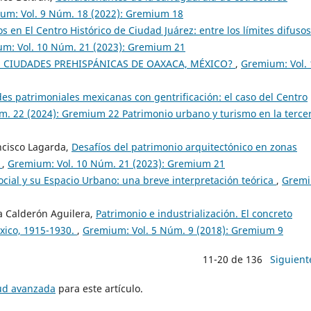
um: Vol. 9 Núm. 18 (2022): Gremium 18
 en El Centro Histórico de Ciudad Juárez: entre los límites difusos
m: Vol. 10 Núm. 21 (2023): Gremium 21
S CIUDADES PREHISPÁNICAS DE OAXACA, MÉXICO?
,
Gremium: Vol. 
es patrimoniales mexicanas con gentrificación: el caso del Centro
. 22 (2024): Gremium 22 Patrimonio urbano y turismo en la terce
ncisco Lagarda,
Desafíos del patrimonio arquitectónico en zonas
a
,
Gremium: Vol. 10 Núm. 21 (2023): Gremium 21
cial y su Espacio Urbano: una breve interpretación teórica
,
Gremi
a Calderón Aguilera,
Patrimonio e industrialización. El concreto
xico, 1915-1930.
,
Gremium: Vol. 5 Núm. 9 (2018): Gremium 9
11-20 de 136
Siguient
tud avanzada
para este artículo.