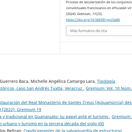
Proceso de secularización de los conjuntos
conventuales franciscanos en elYucatán vir
(2024).
Gremium
,
11
(23).
https://doi.org/10.56039/rgn23a06
Más formatos de cita
 Guerrero Baca, Michelle Angélica Camargo Lara,
Tipología
tóricos, caso San Andrés Tuxtla, Veracruz
,
Gremium: Vol. 10 Núm.
stauración del Real Monasterio de Santes Creus (Aiguamúrcia) de
9 (2022): Gremium 19
ca y tradicional en Guanajuato: su papel ante el turismo
,
Gremium: 
urbano y turismo en la tercera década del siglo XXI
los Beltran,
Condicionantes de la salvaguardia de estructuras