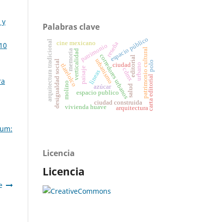
 y
Palabras clave
espacio público
arquitectura tradicional
cine mexicano
reseña
10
patrimonio
patrimonio cultural
verticalidad
memoria
corredores urbanos
editorial
urbanismo
desigualdad social
polo
ciudad
urbano
tlatelolco
paisaje
cdmx
lineas
carta editorial
ra
molino
salud
azúcar
espacio publico
ciudad construida
vivienda huave
arquitectura
um:
Licencia
Licencia
e