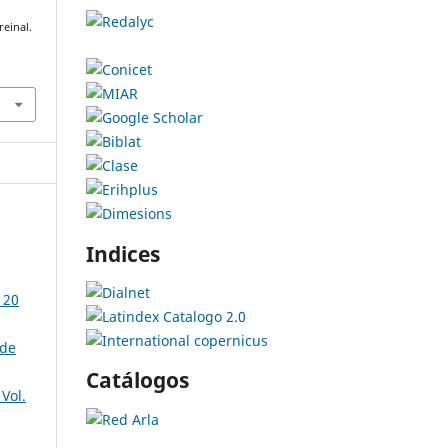
reinal.
Indices
 20
sde
Catálogos
Vol.