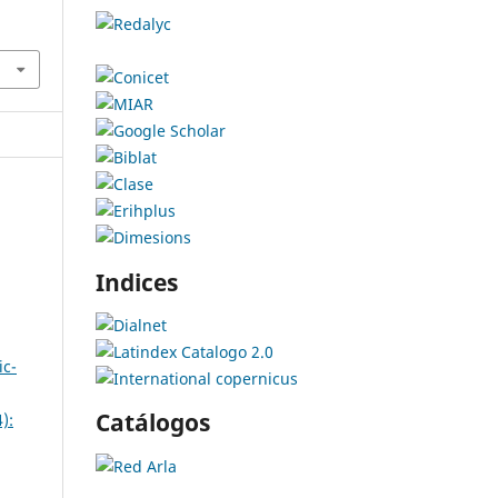
Indices
ic-
Catálogos
):