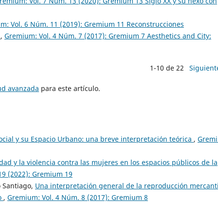
remium: Vol. 7 Núm. 13 (2020): Gremium 13 Siglo XX y su nexo con
m: Vol. 6 Núm. 11 (2019): Gremium 11 Reconstrucciones
o
,
Gremium: Vol. 4 Núm. 7 (2017): Gremium 7 Aesthetics and City:
1-10 de 22
Siguient
tud avanzada
para este artículo.
cial y su Espacio Urbano: una breve interpretación teórica
,
Gremi
dad y la violencia contra las mujeres en los espacios públicos de la
19 (2022): Gremium 19
o Santiago,
Una interpretación general de la reproducción mercanti
co
,
Gremium: Vol. 4 Núm. 8 (2017): Gremium 8