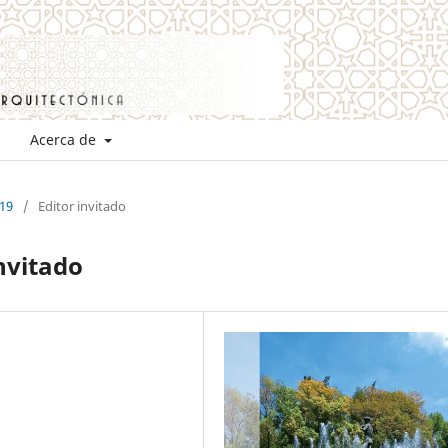
Acerca de
 19
/
Editor invitado
nvitado