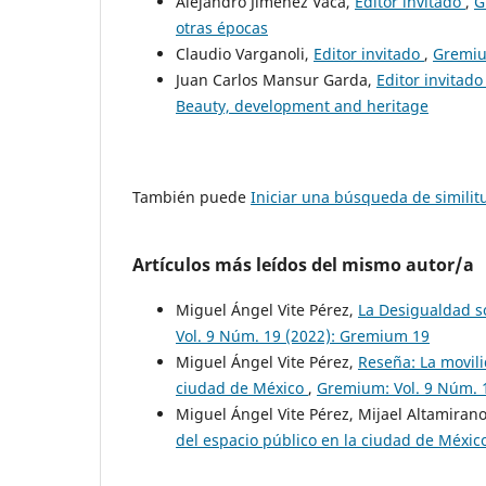
Alejandro Jiménez Vaca,
Editor invitado
,
G
otras épocas
Claudio Varganoli,
Editor invitado
,
Gremiu
Juan Carlos Mansur Garda,
Editor invitad
Beauty, development and heritage
También puede
Iniciar una búsqueda de simili
Artículos más leídos del mismo autor/a
Miguel Ángel Vite Pérez,
La Desigualdad so
Vol. 9 Núm. 19 (2022): Gremium 19
Miguel Ángel Vite Pérez,
Reseña: La movili
ciudad de México
,
Gremium: Vol. 9 Núm. 
Miguel Ángel Vite Pérez, Mijael Altamiran
del espacio público en la ciudad de Méxi