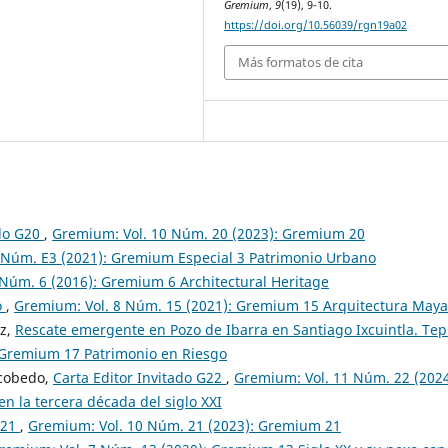
Gremium
,
9
(19), 9-10.
https://doi.org/10.56039/rgn19a02
Más formatos de cita
ado G20
,
Gremium: Vol. 10 Núm. 20 (2023): Gremium 20
 Núm. E3 (2021): Gremium Especial 3 Patrimonio Urbano
Núm. 6 (2016): Gremium 6 Architectural Heritage
o
,
Gremium: Vol. 8 Núm. 15 (2021): Gremium 15 Arquitectura Maya
uz,
Rescate emergente en Pozo de Ibarra en Santiago Ixcuintla. Tep
 Gremium 17 Patrimonio en Riesgo
scobedo,
Carta Editor Invitado G22
,
Gremium: Vol. 11 Núm. 22 (2024
 la tercera década del siglo XXI
G21
,
Gremium: Vol. 10 Núm. 21 (2023): Gremium 21