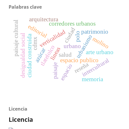
Palabras clave
arquitectura
paisaje cultural
corredores urbanos
editorial
ciudad
patrimonio
verticalidad
polo
desigualdad social
ciudad construida
urbanismo
molino
cdmx
urbano
tlatelolco
lineas
azúcar
arte urbano
salud
intercultural
espacio publico
reseña
paisaje
espacio
memoria
Licencia
Licencia