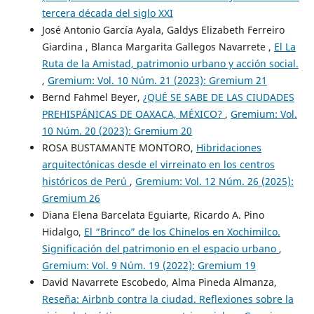
tercera década del siglo XXI
José Antonio García Ayala, Galdys Elizabeth Ferreiro
Giardina , Blanca Margarita Gallegos Navarrete ,
El La
Ruta de la Amistad, patrimonio urbano y acción social.
,
Gremium: Vol. 10 Núm. 21 (2023): Gremium 21
Bernd Fahmel Beyer,
¿QUÉ SE SABE DE LAS CIUDADES
PREHISPÁNICAS DE OAXACA, MÉXICO?
,
Gremium: Vol.
10 Núm. 20 (2023): Gremium 20
ROSA BUSTAMANTE MONTORO,
Hibridaciones
arquitectónicas desde el virreinato en los centros
históricos de Perú
,
Gremium: Vol. 12 Núm. 26 (2025):
Gremium 26
Diana Elena Barcelata Eguiarte, Ricardo A. Pino
Hidalgo,
El “Brinco” de los Chinelos en Xochimilco.
Significación del patrimonio en el espacio urbano
,
Gremium: Vol. 9 Núm. 19 (2022): Gremium 19
David Navarrete Escobedo, Alma Pineda Almanza,
Reseña: Airbnb contra la ciudad. Reflexiones sobre la