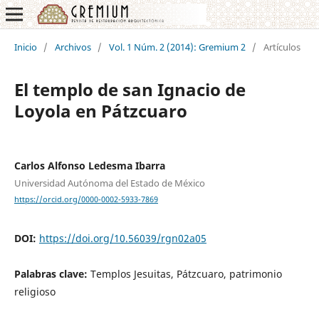
Inicio
/
Archivos
/
Vol. 1 Núm. 2 (2014): Gremium 2
/
Artículos
El templo de san Ignacio de
Loyola en Pátzcuaro
Carlos Alfonso Ledesma Ibarra
Universidad Autónoma del Estado de México
https://orcid.org/0000-0002-5933-7869
DOI:
https://doi.org/10.56039/rgn02a05
Palabras clave:
Templos Jesuitas, Pátzcuaro, patrimonio
religioso