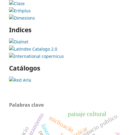
Indices
Catálogos
Palabras clave
paisaje cultural
emplazamiento
espacio publico
michoacán
lineas
azúcar
espacio