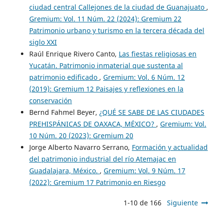
ciudad central Callejones de la ciudad de Guanajuato
,
Gremium: Vol. 11 Núm. 22 (2024): Gremium 22
Patrimonio urbano y turismo en la tercera década del
siglo XXI
Raúl Enrique Rivero Canto,
Las fiestas religiosas en
Yucatán. Patrimonio inmaterial que sustenta al
patrimonio edificado
,
Gremium: Vol. 6 Núm. 12
(2019): Gremium 12 Paisajes y reflexiones en la
conservación
Bernd Fahmel Beyer,
¿QUÉ SE SABE DE LAS CIUDADES
PREHISPÁNICAS DE OAXACA, MÉXICO?
,
Gremium: Vol.
10 Núm. 20 (2023): Gremium 20
Jorge Alberto Navarro Serrano,
Formación y actualidad
del patrimonio industrial del río Atemajac en
Guadalajara, México.
,
Gremium: Vol. 9 Núm. 17
(2022): Gremium 17 Patrimonio en Riesgo
1-10 de 166
Siguiente