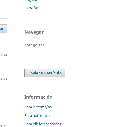
Español
ar
Navegar
Categorías
89-92
Enviar un artículo
55-68
Información
Para lectores/as
Para autores/as
Para bibliotecarios/as
37-54