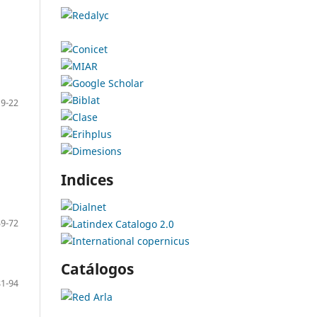
9-22
Indices
59-72
Catálogos
81-94