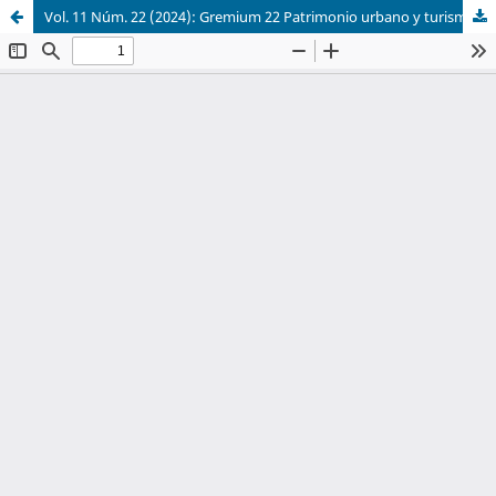
Vol. 11 Núm. 22 (2024): Gremium 22 Patrimonio urbano y turismo en la tercera década del siglo XXI