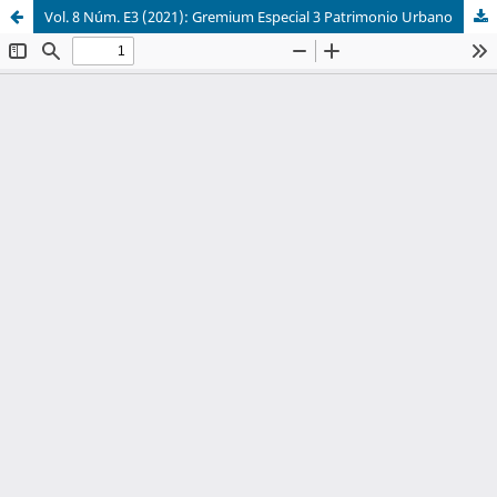
Vol. 8 Núm. E3 (2021): Gremium Especial 3 Patrimonio Urbano