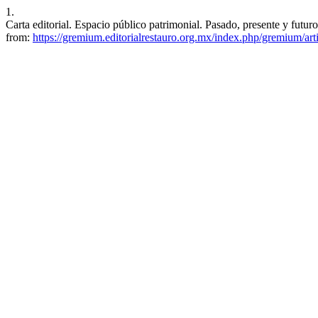
1.
Carta editorial. Espacio público patrimonial. Pasado, presente y futu
from:
https://gremium.editorialrestauro.org.mx/index.php/gremium/art