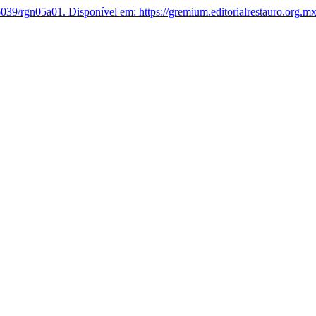
039/rgn05a01.
Disponível em: https://gremium.editorialrestauro.org.m