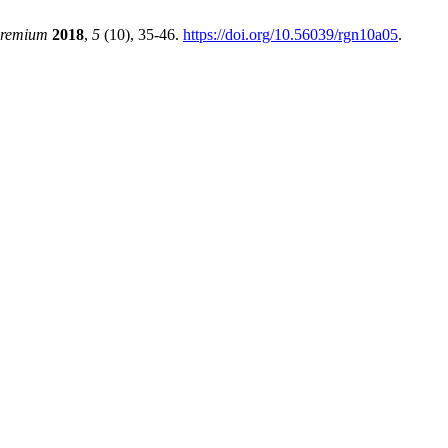
remium
2018
,
5
(10), 35-46.
https://doi.org/10.56039/rgn10a05
.