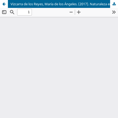
Vizcarra de los Reyes, María de los Ángeles. (2017). Naturaleza en el habitar. Tradiciones constructivas en madera y fibras naturales. ISBN: 9786070289859. México: Facultad de Arquitectura UNAM