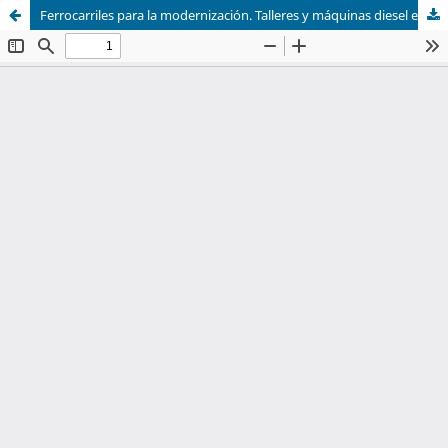
Ferrocarriles para la modernización. Talleres y máquinas diesel en San Luis Potosí, 1950-1960