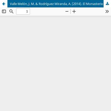
Valle Melón, J. M. & Rodríguez Miranda, A. (2014). El Monasterio de San Prudencio de Monte Laturce: Pasado, presente y ¿Futuro? ISBN: 978-84-9960-077-2. Logroño, España: Instituto de Estudios Riojanos.