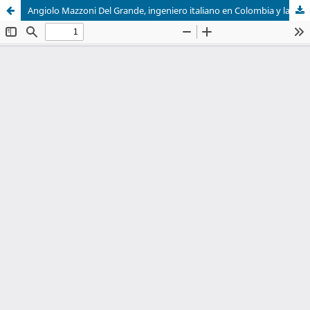
Angiolo Mazzoni Del Grande, ingeniero italiano en Colombia y las propuestas para una teoría de la restauración arquitectónica