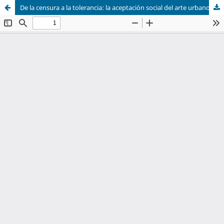
De la censura a la tolerancia: la aceptación social del arte urbano en el Centro Histórico de Oaxaca de Juárez